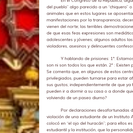
En el Congreso de la República, alg
del pueblo” algo parecido a un “chiquero” o
animales que en estos lugares se aposentan
manifestaciones por la transparencia, dece
vienen del norte; las terribles demostracio
de que esas feas expresiones son mediátic
adolescentes y jóvenes; algunos adultos las
violadores, asesinos y delincuentes confes
Y hablando de prisiones: 1º: Estamo
son ni son todos los que están. 2º : Existen 
Se comenta que, en algunos de estos centros
privilegiados, pueden turnarse para estar 
sus gustos; independientemente de que ya 
pueden ir a dormir a su casa o a donde qui
volviendo de un paseo diurno?
Por declaraciones desafortunadas de
violación de una estudiante de un Instituto 
colocó en “el ojo del huracán”; para ellos es
estudiantil y la institución, que la personali