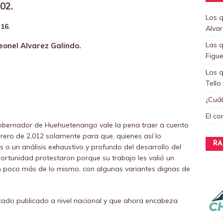
02.
Los q
16.
Alva
Las q
eonel Alvarez Galindo.
Figu
Los q
Tello
¿Cuál
El co
obernador de Huehuetenango vale la pena traer a cuento
rero de 2,012 solamente para que, quienes así lo
RA
 o un análisis exhaustivo y profundo del desarrollo del
ortunidad protestaron porque su trabajo les valió un
un poco más de lo mismo, con algunas variantes dignas de
cado publicado a nivel nacional y que ahora encabeza