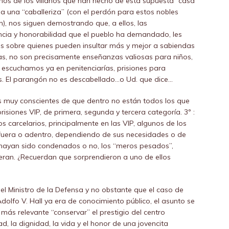
unos de los villanos que han hecho de esta supuesta “casa
 a una “caballeriza” (con el perdón para estos nobles
), nos siguen demostrando que, a ellos, las
ncia y honorabilidad que el pueblo ha demandado, les
nes sobre quienes pueden insultar más y mejor a sabiendas
as, no son precisamente enseñanzas valiosas para niños,
 escuchamos ya en penitenciarías, prisiones para
os. El parangón no es descabellado…o Ud. que dice…
s muy conscientes de que dentro no están todos los que
prisiones VIP, de primera, segunda y tercera categoría. 3º :
 carcelarios, principalmente en las VIP, algunos de los
afuera o adentro, dependiendo de sus necesidades o de
hayan sido condenados o no, los “meros pesados”,
eran. ¿Recuerdan que sorprendieron a uno de ellos
l Ministro de la Defensa y no obstante que el caso de
Adolfo V. Hall ya era de conocimiento público, el asunto se
 más relevante “conservar” el prestigio del centro
dad, la dignidad, la vida y el honor de una jovencita