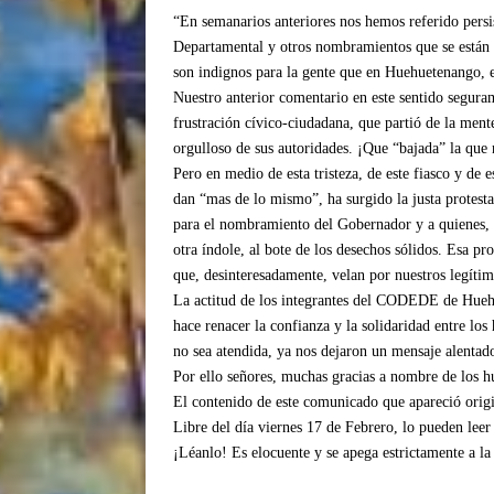
“En semanarios anteriores nos hemos referido pers
Departamental y otros nombramientos que se están 
son indignos para la gente que en Huehuetenango, 
Nuestro anterior comentario en este sentido seguram
frustración cívico-ciudadana, que partió de la men
orgulloso de sus autoridades. ¡Que “bajada” la que
Pero en medio de esta tristeza, de este fiasco y de
dan “mas de lo mismo”, ha surgido la justa protest
para el nombramiento del Gobernador y a quienes, to
otra índole, al bote de los desechos sólidos. Esa p
que, desinteresadamente, velan por nuestros legítimo
La actitud de los integrantes del CODEDE de Hue
hace renacer la confianza y la solidaridad entre los
no sea atendida, ya nos dejaron un mensaje alentado
Por ello señores, muchas gracias a nombre de los h
El contenido de este comunicado que apareció orig
Libre del día viernes 17 de Febrero, lo pueden leer
¡Léanlo! Es elocuente y se apega estrictamente a la