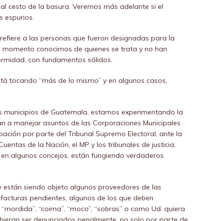
al cesto de la basura. Veremos más adelante si el
 espurios.
 refiere a las personas que fueron designadas para la
mo momento conocimos de quienes se trata y no han
formidad, con fundamentos sólidos.
tá tocando “más de lo mismo” y en algunos casos,
os municipios de Guatemala, estamos experimentando la
ian a manejar asuntos de las Corporaciones Municipales
ción por parte del Tribunal Supremo Electoral, ante la
entas de la Nación, el MP y los tribunales de justicia;
en algunos concejos, están fungiendo verdaderos
e están siendo objeto algunos proveedores de las
facturas pendientes, algunos de los que deben
”, “mordida”, “coima”, “moco”, “sobras” o como Ud. quiera
debieran ser denunciados penalmente, no solo por parte de