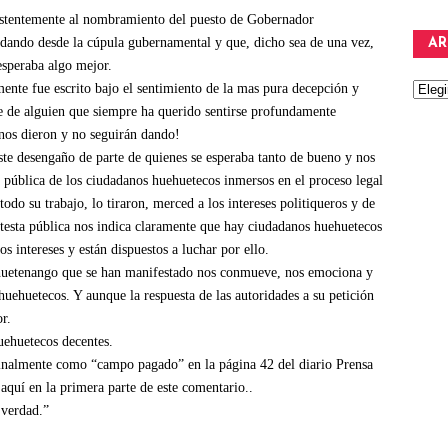
istentemente al nombramiento del puesto de Gobernador
dando desde la cúpula gubernamental y que, dicho sea de una vez,
AR
esperaba algo mejor.
ente fue escrito bajo el sentimiento de la mas pura decepción y
te de alguien que siempre ha querido sentirse profundamente
 nos dieron y no seguirán dando!
 este desengaño de parte de quienes se esperaba tanto de bueno y nos
a pública de los ciudadanos huehuetecos inmersos en el proceso legal
do su trabajo, lo tiraron, merced a los intereses politiqueros y de
rotesta pública nos indica claramente que hay ciudadanos huehuetecos
s intereses y están dispuestos a luchar por ello.
huetenango que se han manifestado nos conmueve, nos emociona y
 huehuetecos. Y aunque la respuesta de las autoridades a su petición
r.
uehuetecos decentes.
inalmente como “campo pagado” en la página 42 del diario Prensa
 aquí en la primera parte de este comentario..
 verdad.”