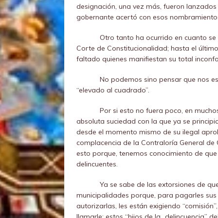
designación, una vez más, fueron lanzados 
gobernante acertó con esos nombramientos
Otro tanto ha ocurrido en cuanto se
Corte de Constitucionalidad; hasta el últi
faltado quienes manifiestan su total incon
No podemos sino pensar que nos es
“elevado al cuadrado”.
Por si esto no fuera poco, en much
absoluta suciedad con la que ya se princip
desde el momento mismo de su ilegal aproba
complacencia de la Contraloría General de Cu
esto porque, tenemos conocimiento de que 
delincuentes.
Ya se sabe de las extorsiones de qu
municipalidades porque, para pagarles sus 
autorizarlas, les están exigiendo “comisión
llamarle; estos “hijos de la…delincuencia” 