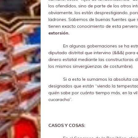
los ofendidos, sino de parte de los otros 
obviamente, los están desprestigiando, porq
ladrones. Sabemos de buenas fuentes que s
tienen exacto conocimiento de esta perversa
extorsión.
En algunas gobernaciones se ha estr
diputado distrital que intervino (&&&) par
dinero estatal mediante las constructoras d
los mismos sinvergüenzas de costumbre).
Si a esto le sumamos la absoluta car
designados que están “viendo la tempestad 
quién sabe por cuánto tiempo más, en la vi
cucaracha”.
CASOS Y COSAS: