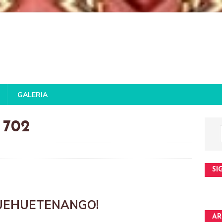
GALERIA
 702
SI
HUEHUETENANGO!
AR