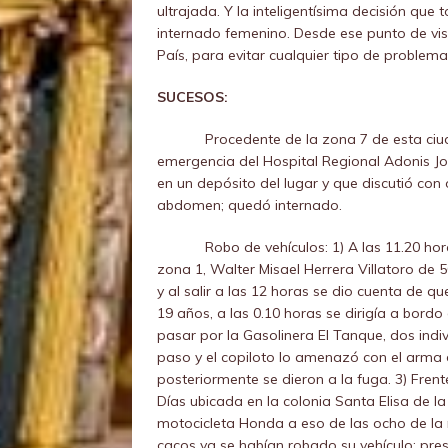
ultrajada. Y la inteligentísima decisión que
internado femenino. Desde ese punto de vis
País, para evitar cualquier tipo de problema
SUCESOS:
Procedente de la zona 7 de esta ciu
emergencia del Hospital Regional Adonis Jos
en un depósito del lugar y que discutió con
abdomen; quedó internado.
Robo de vehículos: 1) A las 11.20 hora
zona 1, Walter Misael Herrera Villatoro de
y al salir a las 12 horas se dio cuenta de 
19 años, a las 0.10 horas se dirigía a bordo
pasar por la Gasolinera El Tanque, dos indi
paso y el copiloto lo amenazó con el arma 
posteriormente se dieron a la fuga. 3) Frente
Días ubicada en la colonia Santa Elisa de l
motocicleta Honda a eso de las ocho de la 
cacos ya se habían robado su vehículo; pres