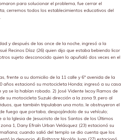
 tomaron para solucionar el problema, fue cerrar el
ta, cerremos todos los establecimientos educativos del
.
dad y después de las once de la noche, ingresó a la
ué Recinos Díaz (26) quien dijo que estaba bebiendo licor
 otros sujeto desconocido quien lo apuñaló dos veces en el
s, frente a su domicilio de la 11 calle y 6ª avenida de la
 50 años estacionó su motocicleta Honda; ingresó a su casa
que ya se la habían robado. 2) José Vidente Ixcoy Ramos de
 de su motocicleta Suzuki dirección a la zona 9, pero al
viduos, que también tripulaban una moto, le obstruyeron el
de fuego que portaba, despojándolo de su vehículo;
 a la Iglesia de Jesucristo de los Santos de los Últimos
a zona 1, Dany Efraín Urban Velásquez (23) estacionó su
mañana; cuando salió del templo se dio cuenta que los
entó la denuncia. 4) Baltazar Nicolás Juan (27) estacionó