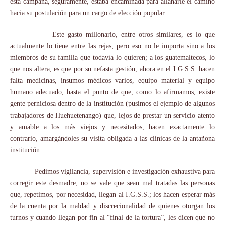
esta campaña, seguramente, estaba encaminada para allanarle el camino
hacia su postulación para un cargo de elección popular.
Este gasto millonario, entre otros similares, es lo que
actualmente lo tiene entre las rejas; pero eso no le importa sino a los
miembros de su familia que todavía lo quieren; a los guatemaltecos, lo
que nos altera, es que por su nefasta gestión, ahora en el I.G.S.S. hacen
falta medicinas, insumos médicos varios, equipo material y equipo
humano adecuado, hasta el punto de que, como lo afirmamos, existe
gente perniciosa dentro de la institución (pusimos el ejemplo de algunos
trabajadores de Huehuetenango) que, lejos de prestar un servicio atento
y amable a los más viejos y necesitados, hacen exactamente lo
contrario, amargándoles su visita obligada a las clínicas de la antañona
institución.
Pedimos vigilancia, supervisión e investigación exhaustiva para
corregir este desmadre; no se vale que sean mal tratadas las personas
que, repetimos, por necesidad, llegan al I.G.S.S.; los hacen esperar más
de la cuenta por la maldad y discrecionalidad de quienes otorgan los
turnos y cuando llegan por fin al “final de la tortura”, les dicen que no