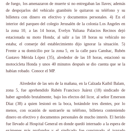
de fuego, los amenazaron de muerte si no entregaban las llaves; además
de despojarlos del vehículo gtambién le quitaron su teléfono y su
billetera con dinero en efectivo y documentos personales. 4) En el
interior del parqueo del colegio Jerusalén de la colonia Los Angeles en
la zona 10, a las 14 horas, Evelyn Yuliana Palacios Recinos dejó
estacionada su moto Honda; al salir a las 18 horas su vehículo no
estaba; el conserje del establecimiento dijo ignorar la situación. 5)
Frente a su domicilio por la zona 5, en la calle para Canshac, Rubén
Gustavo Mérida López (35), alrededor de las 18 horas, estacionó su
motocicleta Honda y unos 40 minutos después se dio cuenta que se la
habían robado. Conoce el MP.
Alrededor de las seis de la mañana, en la Calzada Kaibil Balam,
zona 5, fue aprehendido Rubén Francisco Juárez (18) sindicado de
haber agredido brutalmente, bajo los efectos del licor, al señor Emerson
Díaz (38) a quien lesionó en la boca, botándole tres dientes, por lo
menos, con ocasión de sustraerle su teléfono, billetera conteniendo
dinero en efectivo y documentos personales de mucho interés. El herido
fue llevado al Hospital General en donde quedó internado a la espera de
exámenes más profundos y el sindicado fue consignado al juzgado