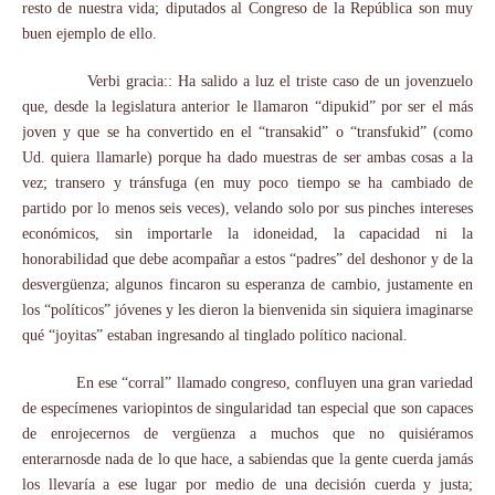
resto de nuestra vida; diputados al Congreso de la República son muy
buen ejemplo de ello.
Verbi gracia:: Ha salido a luz el triste caso de un jovenzuelo
que, desde la legislatura anterior le llamaron “dipukid” por ser el más
joven y que se ha convertido en el “transakid” o “transfukid” (como
Ud. quiera llamarle) porque ha dado muestras de ser ambas cosas a la
vez; transero y tránsfuga (en muy poco tiempo se ha cambiado de
partido por lo menos seis veces), velando solo por sus pinches intereses
económicos, sin importarle la idoneidad, la capacidad ni la
honorabilidad que debe acompañar a estos “padres” del deshonor y de la
desvergüenza; algunos fincaron su esperanza de cambio, justamente en
los “políticos” jóvenes y les dieron la bienvenida sin siquiera imaginarse
qué “joyitas” estaban ingresando al tinglado político nacional.
En ese “corral” llamado congreso, confluyen una gran variedad
de especímenes variopintos de singularidad tan especial que son capaces
de enrojecernos de vergüenza a muchos que no quisiéramos
enterarnosde nada de lo que hace, a sabiendas que la gente cuerda jamás
los llevaría a ese lugar por medio de una decisión cuerda y justa;