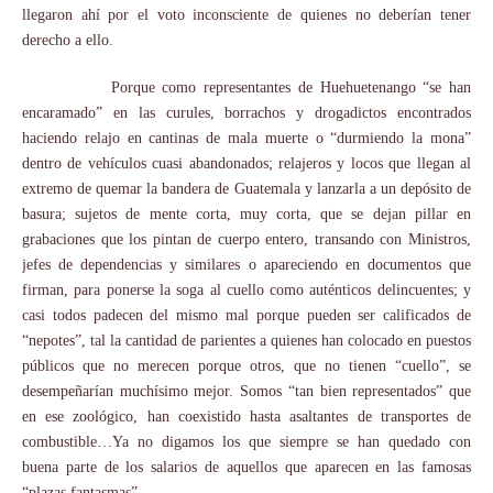
llegaron ahí por el voto inconsciente de quienes no deberían tener
derecho a ello.
Porque como representantes de Huehuetenango “se han
encaramado” en las curules, borrachos y drogadictos encontrados
haciendo relajo en cantinas de mala muerte o “durmiendo la mona”
dentro de vehículos cuasi abandonados; relajeros y locos que llegan al
extremo de quemar la bandera de Guatemala y lanzarla a un depósito de
basura; sujetos de mente corta, muy corta, que se dejan pillar en
grabaciones que los pintan de cuerpo entero, transando con Ministros,
jefes de dependencias y similares o apareciendo en documentos que
firman, para ponerse la soga al cuello como auténticos delincuentes; y
casi todos padecen del mismo mal porque pueden ser calificados de
“nepotes”, tal la cantidad de parientes a quienes han colocado en puestos
públicos que no merecen porque otros, que no tienen “cuello”, se
desempeñarían muchísimo mejor. Somos “tan bien representados” que
en ese zoológico, han coexistido hasta asaltantes de transportes de
combustible…Ya no digamos los que siempre se han quedado con
buena parte de los salarios de aquellos que aparecen en las famosas
“plazas fantasmas”.