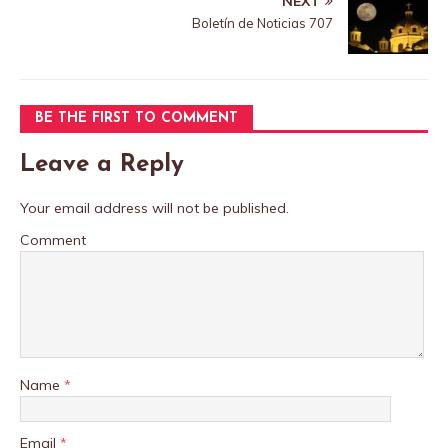
NEXT
o
e
A
Boletín de Noticias 707
o
r
p
k
p
BE THE FIRST TO COMMENT
Leave a Reply
Your email address will not be published.
Comment
Name
*
Email
*