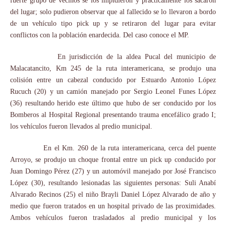
fuerte grupo de vecinos se los impidieron y prácticamente los sacaron
del lugar; solo pudieron observar que al fallecido se lo llevaron a bordo
de un vehículo tipo pick up y se retiraron del lugar para evitar
conflictos con la población enardecida. Del caso conoce el MP.
En jurisdicción de la aldea Pucal del municipio de
Malacatancito, Km 245 de la ruta interamericana, se produjo una
colisión entre un cabezal conducido por Estuardo Antonio López
Rucuch (20) y un camión manejado por Sergio Leonel Funes López
(36) resultando herido este último que hubo de ser conducido por los
Bomberos al Hospital Regional presentando trauma encefálico grado I;
los vehículos fueron llevados al predio municipal.
En el Km. 260 de la ruta interamericana, cerca del puente
Arroyo, se produjo un choque frontal entre un pick up conducido por
Juan Domingo Pérez (27) y un automóvil manejado por José Francisco
López (30), resultando lesionadas las siguientes personas: Suli Anabí
Alvarado Recinos (25) el niño Brayli Daniel López Alvarado de año y
medio que fueron tratados en un hospital privado de las proximidades.
Ambos vehículos fueron trasladados al predio municipal y los