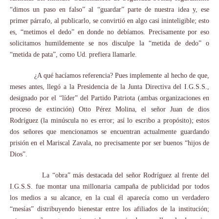
“dimos un paso en falso” al “guardar” parte de nuestra idea y, ese
primer párrafo, al publicarlo, se convirtió en algo casi ininteligible; esto
es, “metimos el dedo” en donde no debíamos. Precisamente por eso
solicitamos humildemente se nos disculpe la “metida de dedo” o
“metida de pata”, como Ud. prefiera llamarle.
¿A qué hacíamos referencia? Pues implemente al hecho de que,
meses antes, llegó a la Presidencia de la Junta Directiva del I.G.S.S.,
designado por el “líder” del Partido Patriota (ambas organizaciones en
proceso de extinción) Otto Pérez Molina, el señor Juan de dios
Rodríguez (la minúscula no es error; así lo escribo a propósito); estos
dos señores que mencionamos se encuentran actualmente guardando
prisión en el Mariscal Zavala, no precisamente por ser buenos “hijos de
Dios”.
La “obra” más destacada del señor Rodríguez al frente del
I.G.S.S. fue montar una millonaria campaña de publicidad por todos
los medios a su alcance, en la cual él aparecía como un verdadero
“mesías” distribuyendo bienestar entre los afiliados de la institución;