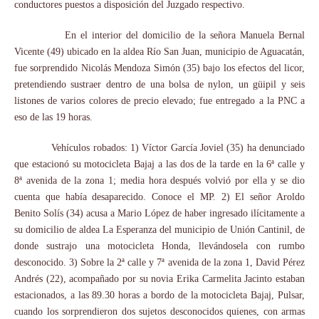
conductores puestos a disposición del Juzgado respectivo.
En el interior del domicilio de la señora Manuela Bernal
Vicente (49) ubicado en la aldea Río San Juan, municipio de Aguacatán,
fue sorprendido Nicolás Mendoza Simón (35) bajo los efectos del licor,
pretendiendo sustraer dentro de una bolsa de nylon, un güipil y seis
listones de varios colores de precio elevado; fue entregado a la PNC a
eso de las 19 horas.
Vehículos robados: 1) Víctor García Joviel (35) ha denunciado
que estacionó su motocicleta Bajaj a las dos de la tarde en la 6ª calle y
8ª avenida de la zona 1; media hora después volvió por ella y se dio
cuenta que había desaparecido. Conoce el MP. 2) El señor Aroldo
Benito Solís (34) acusa a Mario López de haber ingresado ilícitamente a
su domicilio de aldea La Esperanza del municipio de Unión Cantinil, de
donde sustrajo una motocicleta Honda, llevándosela con rumbo
desconocido. 3) Sobre la 2ª calle y 7ª avenida de la zona 1, David Pérez
Andrés (22), acompañado por su novia Erika Carmelita Jacinto estaban
estacionados, a las 89.30 horas a bordo de la motocicleta Bajaj, Pulsar,
cuando los sorprendieron dos sujetos desconocidos quienes, con armas