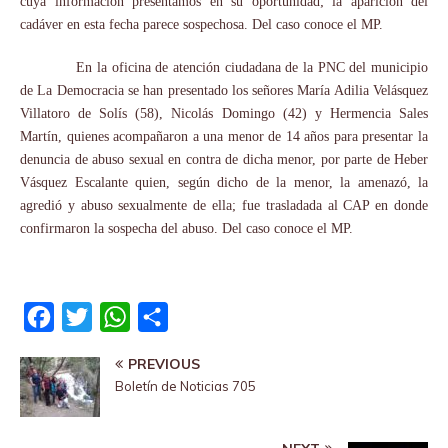
cuya información presentamos en su oportunidad; la aparición del
cadáver en esta fecha parece sospechosa. Del caso conoce el MP.
En la oficina de atención ciudadana de la PNC del municipio
de La Democracia se han presentado los señores María Adilia Velásquez
Villatoro de Solís (58), Nicolás Domingo (42) y Hermencia Sales
Martín, quienes acompañaron a una menor de 14 años para presentar la
denuncia de abuso sexual en contra de dicha menor, por parte de Heber
Vásquez Escalante quien, según dicho de la menor, la amenazó, la
agredió y abuso sexualmente de ella; fue trasladada al CAP en donde
confirmaron la sospecha del abuso. Del caso conoce el MP.
F
T
W
S
a
w
h
h
PREVIOUS
c
i
a
a
Boletín de Noticias 705
e
t
t
r
b
t
s
e