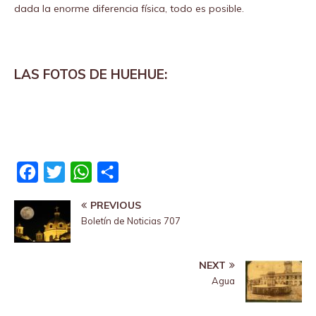
dada la enorme diferencia física, todo es posible.
LAS FOTOS DE HUEHUE:
F
T
W
S
a
w
h
h
PREVIOUS
c
i
a
a
Boletín de Noticias 707
e
t
t
r
b
t
s
e
NEXT
o
e
A
Agua
o
r
p