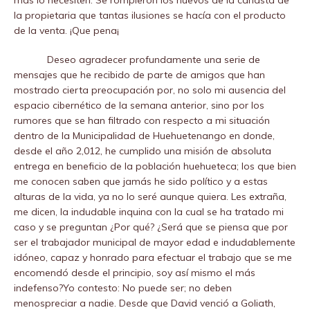
más lo necesiten. Se rompieron los huevos de la canasta de
la propietaria que tantas ilusiones se hacía con el producto
de la venta. ¡Que pena¡
Deseo agradecer profundamente una serie de
mensajes que he recibido de parte de amigos que han
mostrado cierta preocupación por, no solo mi ausencia del
espacio cibernético de la semana anterior, sino por los
rumores que se han filtrado con respecto a mi situación
dentro de la Municipalidad de Huehuetenango en donde,
desde el año 2,012, he cumplido una misión de absoluta
entrega en beneficio de la población huehueteca; los que bien
me conocen saben que jamás he sido político y a estas
alturas de la vida, ya no lo seré aunque quiera. Les extraña,
me dicen, la indudable inquina con la cual se ha tratado mi
caso y se preguntan ¿Por qué? ¿Será que se piensa que por
ser el trabajador municipal de mayor edad e indudablemente
idóneo, capaz y honrado para efectuar el trabajo que se me
encomendó desde el principio, soy así mismo el más
indefenso?Yo contesto: No puede ser; no deben
menospreciar a nadie. Desde que David venció a Goliath,